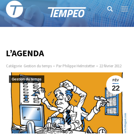
Search:
L’AGENDA
Catégorie
Gestion du temps
Par
Philippe Helmstetter
22 février 2012
Gestion du temps
FÉV
22