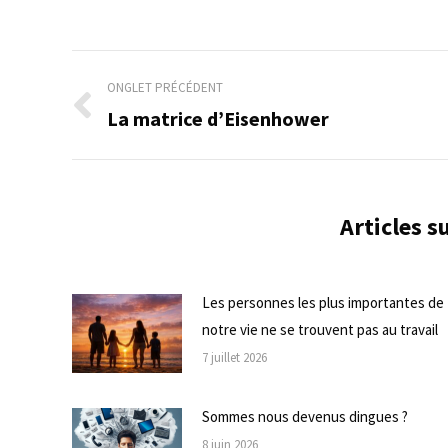
Navigation
ONGLET PRÉCÉDENT
de
La matrice d’Eisenhower
Onglet
précédent
commentaire
Articles 
Les personnes les plus importantes de
notre vie ne se trouvent pas au travail
7 juillet 2026
Sommes nous devenus dingues ?
8 juin 2026