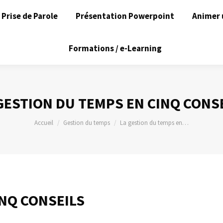
Prise de Parole
Présentation Powerpoint
Animer 
Formations / e-Learning
GESTION DU TEMPS EN CINQ CONS
Vous êtes ici :
Accueil
Gestion du temps
La gestion du temps en…
INQ CONSEILS