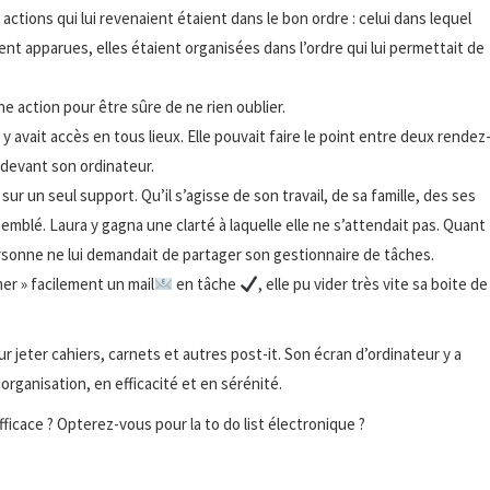
 actions qui lui revenaient étaient dans le bon ordre : celui dans lequel
ent apparues, elles étaient organisées dans l’ordre qui lui permettait de
ne action pour être sûre de ne rien oublier.
 avait accès en tous lieux. Elle pouvait faire le point entre deux rendez
 devant son ordinateur.
ur un seul support. Qu’il s’agisse de son travail, de sa famille, des ses
emblé. Laura y gagna une clarté à laquelle elle ne s’attendait pas. Quant
personne ne lui demandait de partager son gestionnaire de tâches.
er » facilement un mail
en tâche
, elle pu vider très vite sa boite de
our jeter cahiers, carnets et autres post-it. Son écran d’ordinateur y a
 organisation, en efficacité et en sérénité.
fficace ? Opterez-vous pour la to do list électronique ?