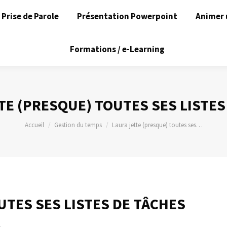
Prise de Parole
Présentation Powerpoint
Animer 
Formations / e-Learning
TE (PRESQUE) TOUTES SES LISTES
Vous êtes ici :
Accueil
Gestion du temps
Laura jette (presque) toutes ses…
UTES SES LISTES DE TÂCHES