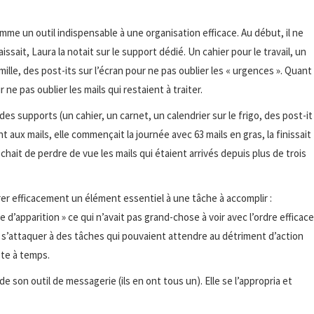
mme un outil indispensable à une organisation efficace. Au début, il ne
ssait, Laura la notait sur le support dédié. Un cahier pour le travail, un
amille, des post-its sur l’écran pour ne pas oublier les « urgences ». Quant
 ne pas oublier les mails qui restaient à traiter.
é des supports (un cahier, un carnet, un calendrier sur le frigo, des post-it
nt aux mails, elle commençait la journée avec 63 mails en gras, la finissait
êchait de perdre de vue les mails qui étaient arrivés depuis plus de trois
rer efficacement un élément essentiel à une tâche à accomplir :
re d’apparition » ce qui n’avait pas grand-chose à voir avec l’ordre efficac
t s’attaquer à des tâches qui pouvaient attendre au détriment d’action
pte à temps.
e son outil de messagerie (ils en ont tous un). Elle se l’appropria et