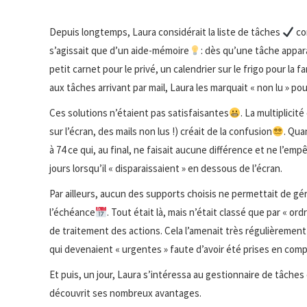
Depuis longtemps, Laura considérait la liste de tâches
co
s’agissait que d’un aide-mémoire
: dès qu’une tâche apparai
petit carnet pour le privé, un calendrier sur le frigo pour la f
aux tâches arrivant par mail, Laura les marquait « non lu » pour
Ces solutions n’étaient pas satisfaisantes
. La multiplicit
sur l’écran, des mails non lus !) créait de la confusion
. Qua
à 74 ce qui, au final, ne faisait aucune différence et ne l’emp
jours lorsqu’il « disparaissaient » en dessous de l’écran.
Par ailleurs, aucun des supports choisis ne permettait de gé
l’échéance
. Tout était là, mais n’était classé que par « ord
de traitement des actions. Cela l’amenait très régulièremen
qui devenaient « urgentes » faute d’avoir été prises en com
Et puis, un jour, Laura s’intéressa au gestionnaire de tâches d
découvrit ses nombreux avantages.