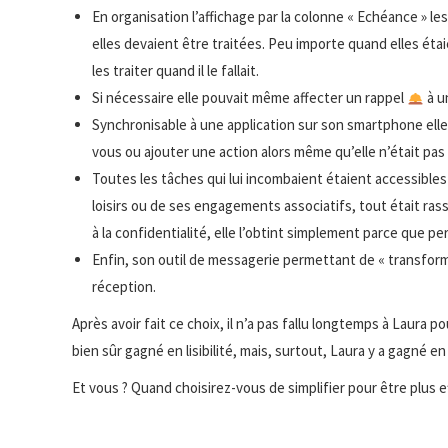
En organisation l’affichage par la colonne « Echéance » les
elles devaient être traitées. Peu importe quand elles étai
les traiter quand il le fallait.
Si nécessaire elle pouvait même affecter un rappel
à u
Synchronisable à une application sur son smartphone elle y
vous ou ajouter une action alors même qu’elle n’était pas
Toutes les tâches qui lui incombaient étaient accessibles s
loisirs ou de ses engagements associatifs, tout était rass
à la confidentialité, elle l’obtint simplement parce que 
Enfin, son outil de messagerie permettant de « transform
réception.
Après avoir fait ce choix, il n’a pas fallu longtemps à Laura p
bien sûr gagné en lisibilité, mais, surtout, Laura y a gagné en
Et vous ? Quand choisirez-vous de simplifier pour être plus e