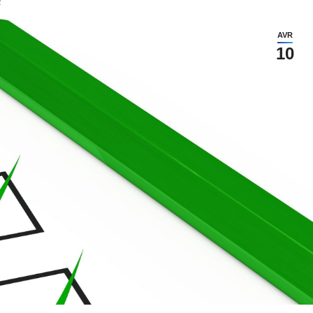
2
AVR
10