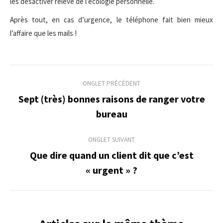
les désactiver relève de l’écologie personnelle.
Après tout, en cas d’urgence, le téléphone fait bien mieux
l’affaire que les mails !
Navigation
ONGLET PRÉCÉDENT
de
Sept (très) bonnes raisons de ranger votre
Onglet
bureau
commentaire
précédent
ONGLET SUIVANT
Que dire quand un client dit que c’est
Onglet
« urgent » ?
suivant