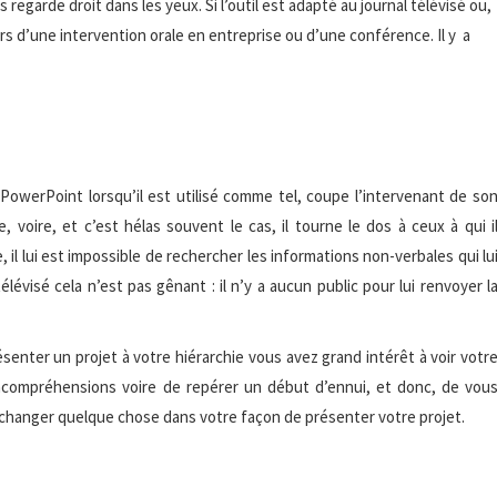
regarde droit dans les yeux. Si l’outil est adapté au journal télévisé ou,
ors d’une intervention orale en entreprise ou d’une conférence. Il y a
PowerPoint lorsqu’il est utilisé comme tel, coupe l’intervenant de so
re, voire, et c’est hélas souvent le cas, il tourne le dos à ceux à qui i
, il lui est impossible de rechercher les informations non-verbales qui lu
lévisé cela n’est pas gênant : il n’y a aucun public pour lui renvoyer l
senter un projet à votre hiérarchie vous avez grand intérêt à voir votr
incompréhensions voire de repérer un début d’ennui, et donc, de vou
 changer quelque chose dans votre façon de présenter votre projet.