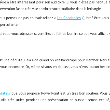
manière à être intéressant pour son auditoire. Si vous n’êtes pas habitué 
tervention fasse très vite sombrer votre auditoire dans la léthargie.
vous pensez ne pas en avoir relisez «
Les Coccinelles
»), bref être vous
 percutante.
i vous vous adressez savent lire. Le fait de leur lire ce que vous affiche
st une béquille. Cela aide quand on est handicapé pour marcher. Mais s
le vous encombre. Or, même si vous en doutez, vous n’avez aucun besoi
tateur
que vous propose PowerPoint est un très bon soutien. Vous 
tils très utiles pendant une présentation en public : temps écoulé