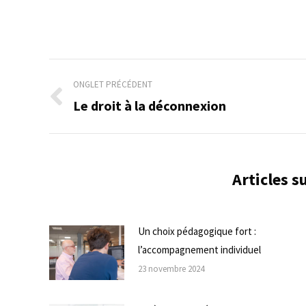
Navigation
ONGLET PRÉCÉDENT
de
Le droit à la déconnexion
Onglet
précédent
commentaire
Articles 
Un choix pédagogique fort :
l’accompagnement individuel
23 novembre 2024