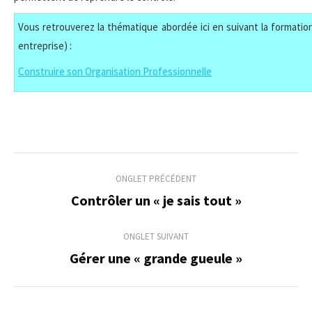
Vous retrouverez la thématique abordée ici en suivant la formation
entreprise) :
Construire son Organisation Professionnelle
Navigation
ONGLET PRÉCÉDENT
de
Contrôler un « je sais tout »
Onglet
précédent
commentaire
ONGLET SUIVANT
Gérer une « grande gueule »
Onglet
suivant