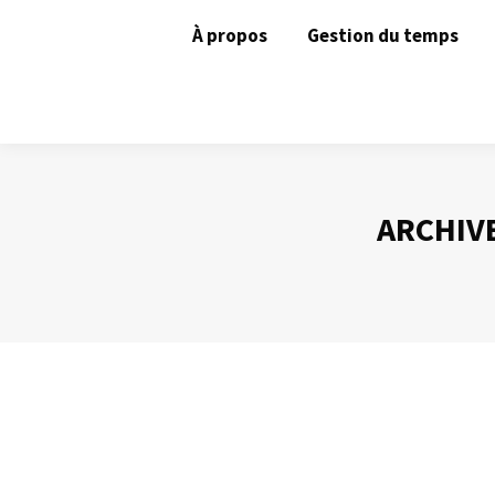
À propos
Gestion du temps
ARCHIVE
Comment rater une réunion
Animer une réunion
Par
Philippe Helmstetter
21 janvier 2021