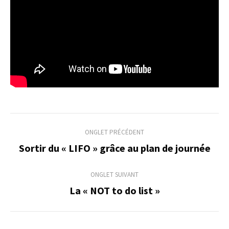
Navigation
ONGLET PRÉCÉDENT
de
Sortir du « LIFO » grâce au plan de journée
Onglet
précédent
commentaire
ONGLET SUIVANT
La « NOT to do list »
Onglet
suivant