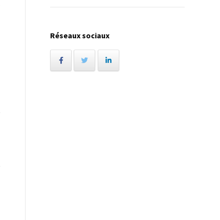
p
Réseaux sociaux
s
.