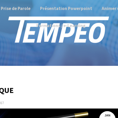
Prise de Parole
Présentation Powerpoint
Animer 
Formations / e-Learning
IQUE
017
JAN