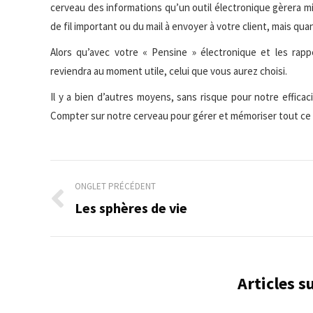
cerveau des informations qu’un outil électronique gèrera mi
de fil important ou du mail à envoyer à votre client, mais q
Alors qu’avec votre « Pensine » électronique et les rapp
reviendra au moment utile, celui que vous aurez choisi.
Il y a bien d’autres moyens, sans risque pour notre effica
Compter sur notre cerveau pour gérer et mémoriser tout ce q
Navigation
ONGLET PRÉCÉDENT
de
Les sphères de vie
Onglet
précédent
commentaire
Articles 