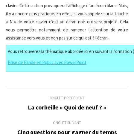
clavier. Cette action provoquera l’affichage d’un écran blanc. Mais,
il y a encore plus pratique. En effet, si vous appelez sur la touche
« N » de votre clavier c’est un écran noir qui sera projeté. Cela
vous permettra notamment de ramener l’attention de votre
assistance vers vous et non pas sur ce qui est à l’écran.
Vous retrouverez la thématique abordée ici en suivant la formation (
Prise de Parole en Public avec PowerPoint
Navigation
ONGLET PRÉCÉDENT
de
La corbeille « Quoi de neuf ? »
Onglet
précédent
commentaire
ONGLET SUIVANT
Cinq questions pour gagner du temps
Onglet