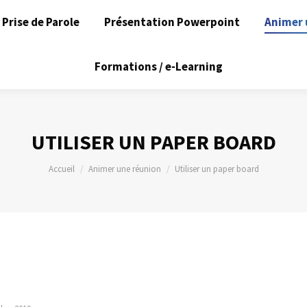
Prise de Parole
Présentation Powerpoint
Animer 
Formations / e-Learning
UTILISER UN PAPER BOARD
Vous êtes ici :
Accueil
Animer une réunion
Utiliser un paper board