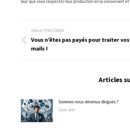
leur que vous respectez leur production en la conservant et e
Navigation
ONGLET PRÉCÉDENT
de
Vous n’êtes pas payés pour traiter vos
Onglet
mails !
commentaire
précédent
Articles 
Sommes nous devenus dingues ?
8 juin 2026