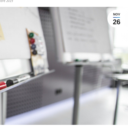
bre 2019
NOV
26