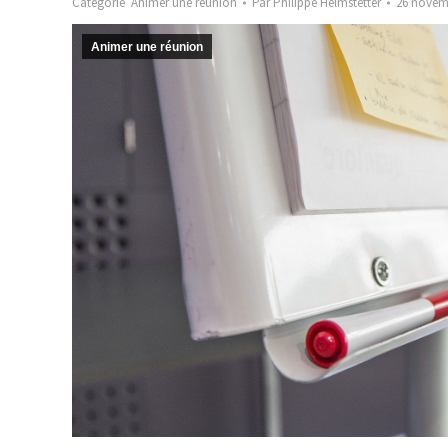
Catégorie
Animer une réunion
Par
Philippe Helmstetter
26 novem
Animer une réunion