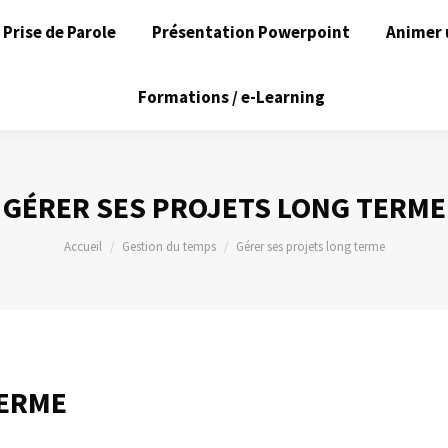
Prise de Parole
Présentation Powerpoint
Animer 
Formations / e-Learning
GÉRER SES PROJETS LONG TERME
Vous êtes ici :
Accueil
Gestion du temps
Gérer ses projets long terme
TERME