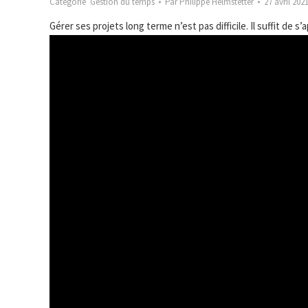
Catégorie
Gestion du temps
Par
Philippe Helmstetter
27 avril 202
Gérer ses projets long terme n’est pas difficile. Il suffit de