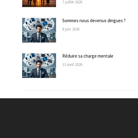
7 juillet 2026
Sommes nous devenus dingues ?
8 juin 2026
Réduire sa charge mentale
13 avril 2026