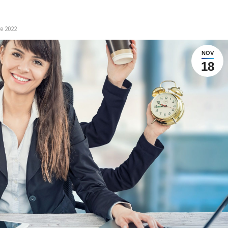
e 2022
NOV
18