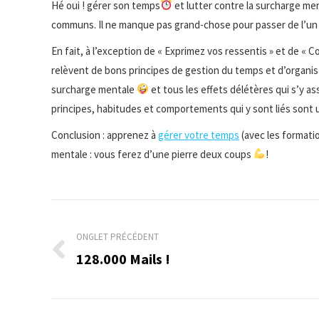
Hé oui ! gérer son temps
et lutter contre la surcharge me
communs. Il ne manque pas grand-chose pour passer de l’un à
En fait, à l’exception de « Exprimez vos ressentis » et de «
relèvent de bons principes de gestion du temps et d’organis
surcharge mentale
et tous les effets délétères qui s’y ass
principes, habitudes et comportements qui y sont liés sont u
Conclusion : apprenez à
gérer votre temps
(avec les format
mentale : vous ferez d’une pierre deux coups
!
Navigation
de
ONGLET PRÉCÉDENT
128.000 Mails !
Onglet
commentaire
précédent