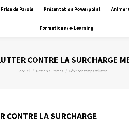
Prise de Parole
Présentation Powerpoint
Animer 
Formations / e-Learning
LUTTER CONTRE LA SURCHARGE M
Vous êtes ici :
Accueil
Gestion du temps
Gérer son temps et lutter…
ER CONTRE LA SURCHARGE