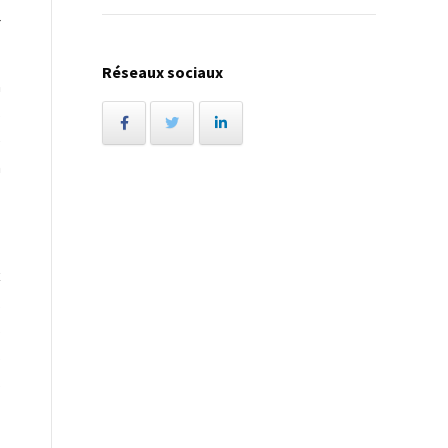
r
Réseaux sociaux
a
s
e
n
x
,
s
s
s