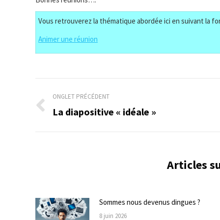
Vous retrouverez la thématique abordée ici en suivant la fo
Animer une réunion
Navigation
ONGLET PRÉCÉDENT
de
La diapositive « idéale »
Onglet
précédent
commentaire
Articles 
Sommes nous devenus dingues ?
8 juin 2026