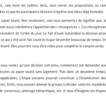
cela évite les redites. Ainsi, vous verrez les propositions se tari
s et que les participants hésitent à répéter une idées déjà formulée.
au paper board. Non seulement, cela vous permettra de signifier que, l
 mais aussi cela limitera l’apparition des « résurgences ». Ces résurgence
écédent de l’ordre du jour. Le fait d’avoir matérialisé la décision pris
 ce qui a été acté fait courir le risque de perdre beaucoup de temps. E
r board. Elles pourront vous être utiles pour compléter le compte rendu.
 si vous voulez qu’une décision soit prise, commencez par demander au
les toutes au paper board sans jugement. Puis dans un deuxième temps
applicables. L’étape suivante pourrait constituer à l’énumération de
tes. Enfin, vous pouvez amener le groupe à décider selon les modalité
de consensus, arbitrage hiérarchique, etc. A vous d’imaginer les étape