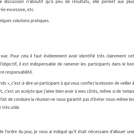
e discussion n’aboutit qu’à peu de résultats, elle permet aux plu
rée excessive, etc.
uelques solutions pratiques.
 vue. Pour cela il faut évidemment avoir identifié très clairement ce
l’objectif, il est indispensable de ramener les participants dans le bo
re responsabilité.
 », c’est-à-dire un participant à qui vous confiez la mission de veiller 
t, c’est un acolyte que j’aime bien avoir à mes côtés, même si de temp
 le fait de conduire la réunion ne nous garantit pas d’éviter nous-même le
 très utile.
 l’ordre du jour, je vous ai indiqué qu’il était nécessaire d’allouer un