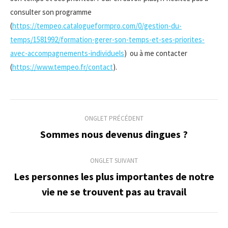
consulter son programme
(
https://tempeo.catalogueformpro.com/0/gestion-du-
temps/1581992/formation-gerer-son-temps-et-ses-priorites-
avec-accompagnements-individuels
) ou à me contacter
(
https://www.tempeo.fr/contact
).
Navigation
ONGLET PRÉCÉDENT
de
Sommes nous devenus dingues ?
Onglet
précédent
commentaire
ONGLET SUIVANT
Les personnes les plus importantes de notre
Onglet
vie ne se trouvent pas au travail
suivant