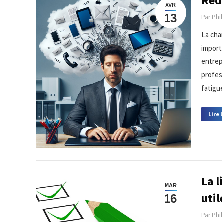
Réd
AVR
13
Par
Phi
La cha
import
entrepr
profes
fatigu
Lire 
La l
MAR
util
16
Par
Phi