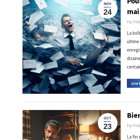
Pou
NOV
mai
24
Par
Phi
La boî
ultime 
enregi
dizaine
centai
Lire 
Bien
OCT
23
Par
Phi
La fin