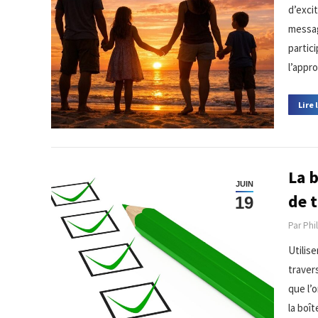
d’exci
messag
partic
l’appr
Lire 
La 
JUIN
de 
19
Par
Phi
Utilis
traver
que l’
la boî