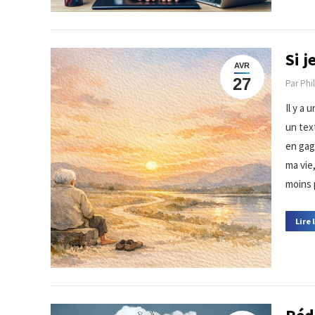
Si 
AVR
27
Par
Phi
Il y a 
un tex
en gag
ma vie
moins 
Lire 