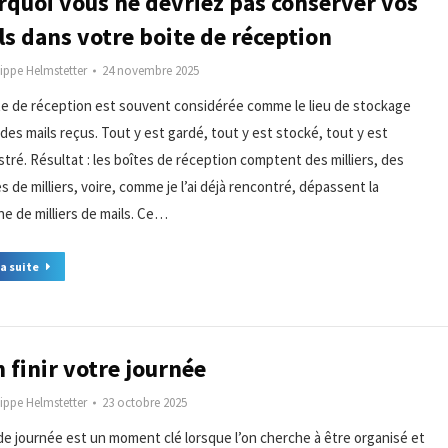
rquoi vous ne devriez pas conserver vos
ls dans votre boite de réception
lippe Helmstetter
24 novembre 2025
te de réception est souvent considérée comme le lieu de stockage
des mails reçus. Tout y est gardé, tout y est stocké, tout y est
stré. Résultat : les boîtes de réception comptent des milliers, des
s de milliers, voire, comme je l’ai déjà rencontré, dépassent la
ne de milliers de mails. Ce…
la suite
 finir votre journée
lippe Helmstetter
23 octobre 2025
 de journée est un moment clé lorsque l’on cherche à être organisé et