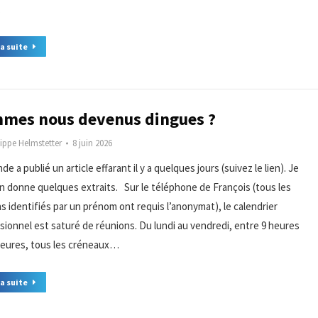
…
la suite
mes nous devenus dingues ?
lippe Helmstetter
8 juin 2026
e a publié un article effarant il y a quelques jours (suivez le lien). Je
n donne quelques extraits. Sur le téléphone de François (tous les
s identifiés par un prénom ont requis l’anonymat), le calendrier
sionnel est saturé de réunions. Du lundi au vendredi, entre 9 heures
heures, tous les créneaux…
la suite