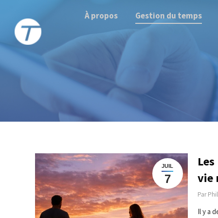
À propos
Gestion du temps
Les
JUIL
vie 
7
Par
Phi
Il y a