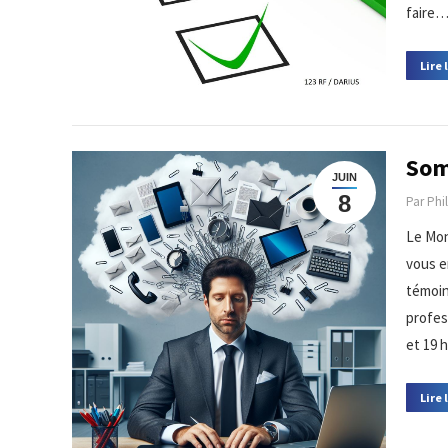
faire
Lire 
Som
JUIN
8
Par
Phi
Le Mond
vous e
témoin
profes
et 19 
Lire 