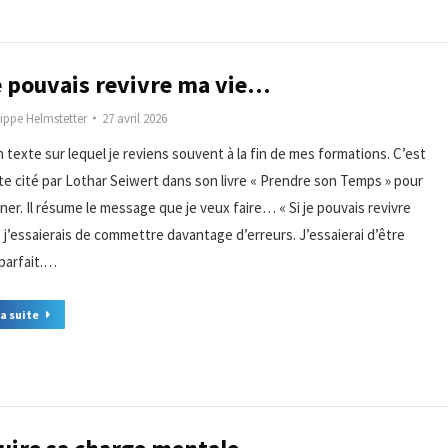
je pouvais revivre ma vie…
lippe Helmstetter
27 avril 2026
un texte sur lequel je reviens souvent à la fin de mes formations. C’est
te cité par Lothar Seiwert dans son livre « Prendre son Temps » pour
ner. Il résume le message que je veux faire… « Si je pouvais revivre
, j’essaierais de commettre davantage d’erreurs. J’essaierai d’être
parfait.…
la suite