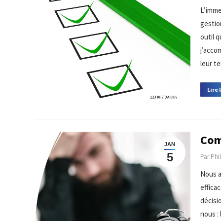
L’imme
gestio
outil 
j’acco
leur te
Lire 
Com
JAN
5
Par
Phi
Nous a
efficac
décisi
nous :