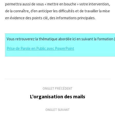
permettra aussi de vous « mettre en bouche » votre intervention,
de la connaître, d’en anticiper les difficultés et de travailler la mise
en évidence des points clé, des informations principales.
Vous retrouverez la thématique abordée ici en suivant la formation (
Prise de Parole en Public avec PowerPoint
Navigation
ONGLET PRÉCÉDENT
de
L’organisation des mails
Onglet
précédent
commentaire
ONGLET SUIVANT