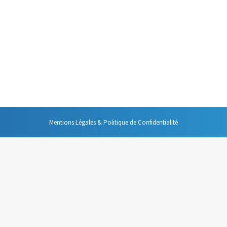
e et est particulièrement pratique avec
vant de vous les présenter, n’oubliez
 créer un nouveau contact. Une fois ce
informations de…
Mentions Légales & Politique de Confidentialité