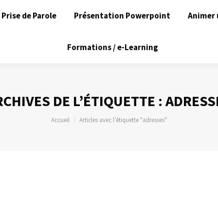
Prise de Parole
Présentation Powerpoint
Animer 
Formations / e-Learning
RCHIVES DE L’ÉTIQUETTE :
ADRESS
Vous êtes ici :
Accueil
Articles avec l’étiquette "adresses"