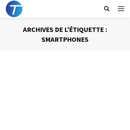
Search:
ARCHIVES DE L’ÉTIQUETTE :
SMARTPHONES
Vous êtes ici :
Lire ses mails sur son Smartphone ?
Gestion des mails
Par
Philippe Helmstetter
4 mars 2013
Dans les dernières semaines j’ai eu à plusieurs reprises
des discussions avec des dirigeants et des cadres
d’entreprises au sujet de l’utilisation des Smartphones
(téléphones « intelligents ») pour recevoir et traiter ses