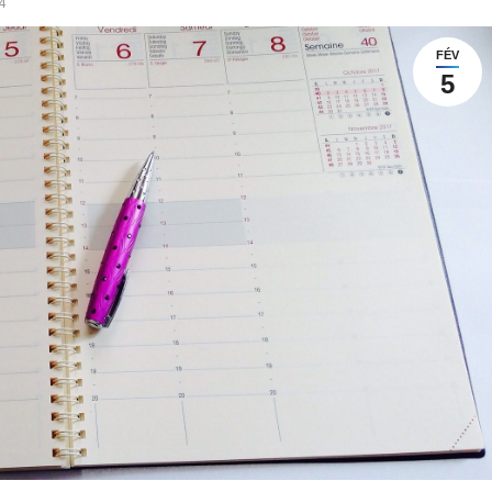
4
FÉV
5