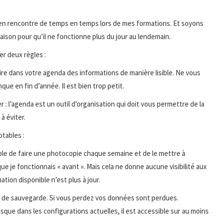
 J’en rencontre de temps en temps lors de mes formations. Et soyons
 raison pour qu’il ne fonctionne plus du jour au lendemain.
er deux règles :
rire dans votre agenda des informations de manière lisible. Ne vous
ue en fin d’année. Il est bien trop petit.
 : l’agenda est un outil d’organisation qui doit vous permettre de la
à éviter.
tables :
ossible de faire une photocopie chaque semaine et de le mettre à
ue je fonctionnais « avant ». Mais cela ne donne aucune visibilité aux
tion disponible n’est plus à jour.
as de sauvegarde. Si vous perdez vos données sont perdues.
sque dans les configurations actuelles, il est accessible sur au moins