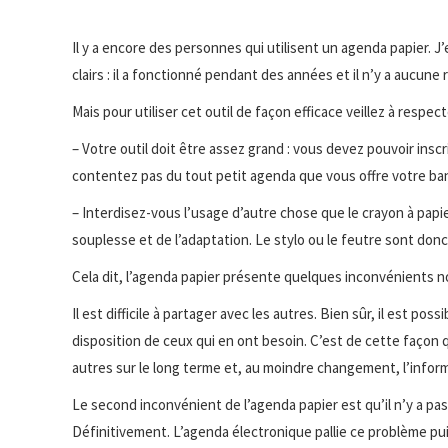
Il y a encore des personnes qui utilisent un agenda papier.
clairs : il a fonctionné pendant des années et il n’y a aucune
Mais pour utiliser cet outil de façon efficace veillez à respect
– Votre outil doit être assez grand : vous devez pouvoir insc
contentez pas du tout petit agenda que vous offre votre banq
– Interdisez-vous l’usage d’autre chose que le crayon à papier
souplesse et de l’adaptation. Le stylo ou le feutre sont donc 
Cela dit, l’agenda papier présente quelques inconvénients no
Il est difficile à partager avec les autres. Bien sûr, il est p
disposition de ceux qui en ont besoin. C’est de cette façon q
autres sur le long terme et, au moindre changement, l’informa
Le second inconvénient de l’agenda papier est qu’il n’y a p
Définitivement. L’agenda électronique pallie ce problème pui