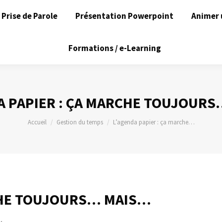
Prise de Parole
Présentation Powerpoint
Animer 
Formations / e-Learning
A PAPIER : ÇA MARCHE TOUJOUR
Vous êtes ici :
Accueil
Gestion du temps
L’agenda papier : ça marche…
RCHE TOUJOURS… MAIS…