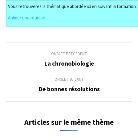
Vous retrouverez la thématique abordée ici en suivant la formation :
Animer une réunion
Navigation
ONGLET PRÉCÉDENT
de
La chronobiologie
Onglet
précédent
commentaire
ONGLET SUIVANT
De bonnes résolutions
Onglet
suivant
Articles sur le même thème