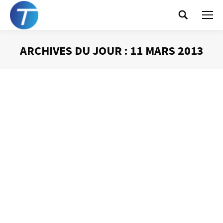
Search:
ARCHIVES DU JOUR :
11 MARS 2013
Vous êtes ici :
La loi de Carlson
Gestion du temps
Par
Philippe Helmstetter
11 mars 2013
Dans les années 50, l’économiste suédois Sune Carlson
s’est intéressé à l’impact des interruptions dans le
travail. Lui et ses assistants prirent le temps de
chronométrer le temps de travail de managers afin
d’évaluer l’impact des interruptions sur l’efficacité