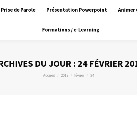
Prise de Parole
Présentation Powerpoint
Animer 
Formations / e-Learning
RCHIVES DU JOUR :
24 FÉVRIER 20
Vous êtes ici :
Accueil
2017
février
24
2017