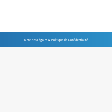
reil place sous les caméras du journal télévisé et qui permet au journal
pté au journal télévisé ou, parfois, pour une personnalité politique, il est
Mentions Légales & Politique de Confidentialité