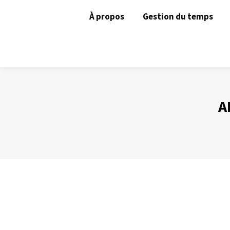
À propos
Gestion du temps
A
Un diaporama n’est pas un prompteur
Présentation Powerpoint
Par
Philippe Helmstetter
24 février 