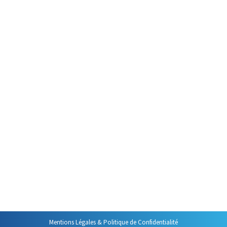
Par
Philippe Helmstetter
26 novembre 2019
Dans la plupart des salles de
réunion il est un élément de
mobilier dont on peut se
demander ce qu’il fait là tant il
est peu utilisé : le paper-board
(ou Tableau à Feuilles Amovibles
en bon français ou TAFA pour
faire court). Toujours présent,
l’absence de feutres autant que
celles de feuilles montre bien
qu’il…
Mentions Légales & Politique de Confidentialité