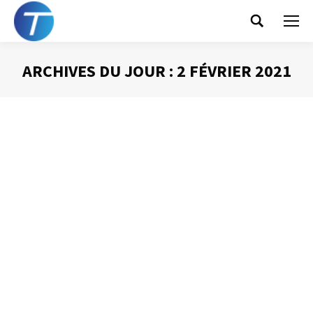
Search:
ARCHIVES DU JOUR :
2 FÉVRIER 2021
Vous êtes ici :
La « NOT to do list »
Gestion du temps
Par
Philippe Helmstetter
2 février 2021
Tout le monde connait la to do list, cette fameuse liste
de tâche qui est souvent le seul outil d’organisation
disponible. Dans cette vidéo, je voudrais vous parler
d’une autre liste : la « not to do list ».