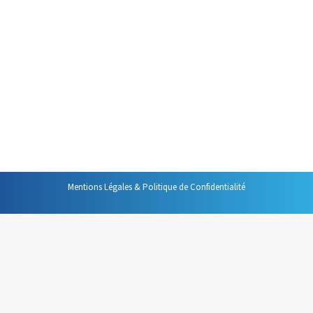
Par
Philippe Helmstetter
9 mars 2021
Voilà un façon inhabituelle de
paramétrer Outlook pour vous
rappeler que c’est votre agenda
qui est au cœur de votre
Organisation !
Mentions Légales & Politique de Confidentialité