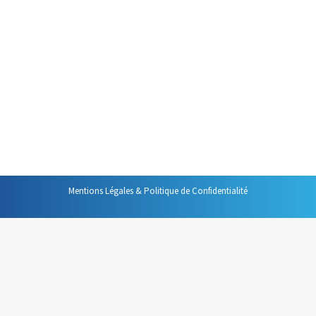
Gestion du temps
Par
Philippe Helmstetter
25 mai 2021
Si gérer son temps ce sont des
techniques, des outils, des
réflexes, mais il y a autre
chose…
Mentions Légales & Politique de Confidentialité