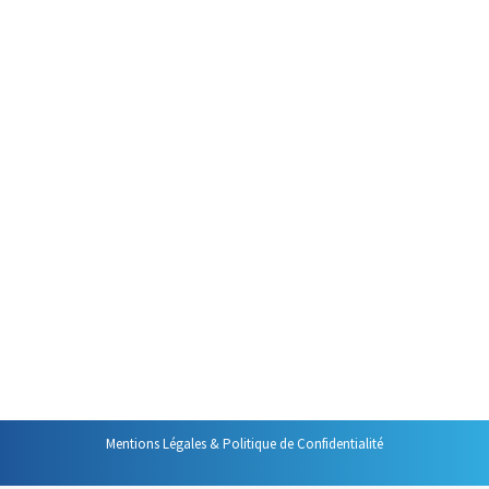
Toujours en quête de solutions
pour améliorer son efficacité
professionnelle, Laura a
récemment fait un choix radical :
abandonner cahiers et blocs-
notes✍
pour concentrer sur
son ordinateur portable
toutes ses prises de notes qu’il
s’agisse de réunions, de
formations ou de toutes autres
sources d’informations utiles.
Ce choix lui a apporté des
avantages non négligeables.…
Mentions Légales & Politique de Confidentialité