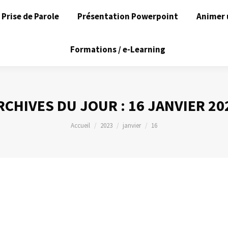
Prise de Parole
Présentation Powerpoint
Animer 
Formations / e-Learning
RCHIVES DU JOUR :
16 JANVIER 20
Vous êtes ici :
Accueil
2023
janvier
16