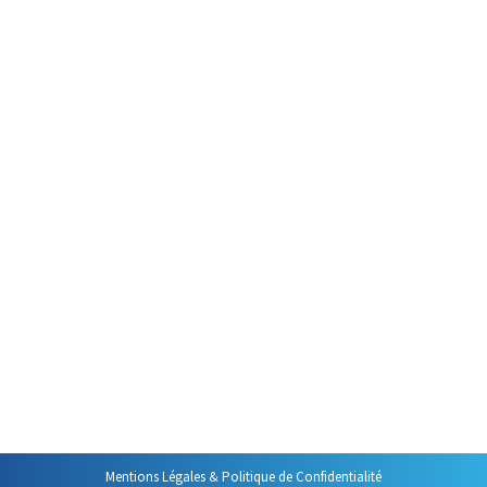
Par
Philippe Helmstetter
16 septembre 2024
Un des grands ennemis de
l’efficacité professionnelle est le
perfectionnisme. Il est source
d’inefficacité et de perte de
temps. Si vous faites parties de
ceux qui relisent leurs mails
quatre fois avant de cliquer sur
« Envoyer », si vous êtes de ceux
qui ne savent pas lâcher un
dossier avant d’être certains
qu’il ne comprend plus…
Mentions Légales & Politique de Confidentialité