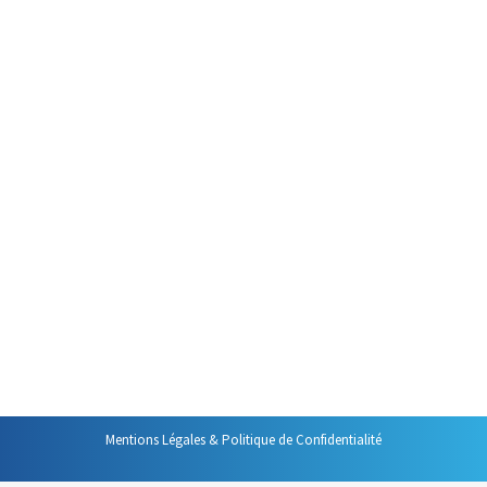
11 mai 2026
C’est l’un des aspects les plus
importants de la prise de parole
en public réussie C’est d’ailleurs
aussi l’un des aspects
importants de la certification
liée à la formation « Prendre la
Parole en Public avec Assurance
Pertinence et Adaptabilité » : la
connexion avec son auditoire. En
effet, si vous voulez avoir une
chance de réussir…
Mentions Légales & Politique de Confidentialité