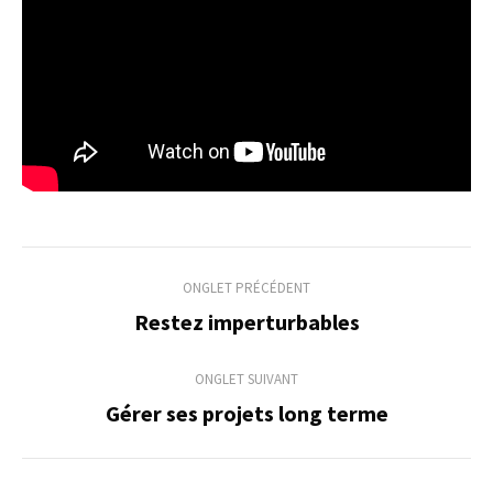
Navigation
ONGLET PRÉCÉDENT
de
Restez imperturbables
Onglet
précédent
commentaire
ONGLET SUIVANT
Gérer ses projets long terme
Onglet
suivant