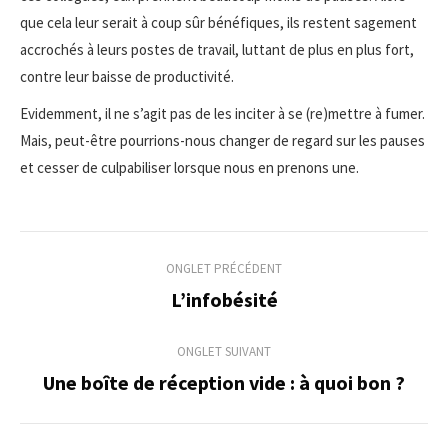
que cela leur serait à coup sûr bénéfiques, ils restent sagement
accrochés à leurs postes de travail, luttant de plus en plus fort,
contre leur baisse de productivité.
Evidemment, il ne s’agit pas de les inciter à se (re)mettre à fumer.
Mais, peut-être pourrions-nous changer de regard sur les pauses
et cesser de culpabiliser lorsque nous en prenons une.
Navigation
ONGLET PRÉCÉDENT
de
L’infobésité
Onglet
précédent
commentaire
ONGLET SUIVANT
Une boîte de réception vide : à quoi bon ?
Onglet
suivant