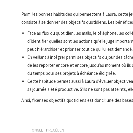
Parmi les bonnes habitudes qui permettent à Laura, cette jeun
consiste à se donner des objectifs quotidiens. Les bénéfices 
Face au flux du quotidien, les mails, le téléphone, les coll
d’identifier quelles sont les actions qu’elle juge importan
peut hiérarchiser et prioriser tout ce qui lui est demandé.
En veillant à intégrer parmi ses objectifs du jour des tâc
de les reporter encore et encore jusqu’au moment où ils 
du temps pour ses projets à échéance éloignée.
Cette habitude permet aussi à Laura d’évaluer objectiveme
sa journée a été productive. S’ils ne sont pas atteints, ell
Ainsi, fixer ses objectifs quotidiens est donc l’une des bases
Navigation
ONGLET PRÉCÉDENT