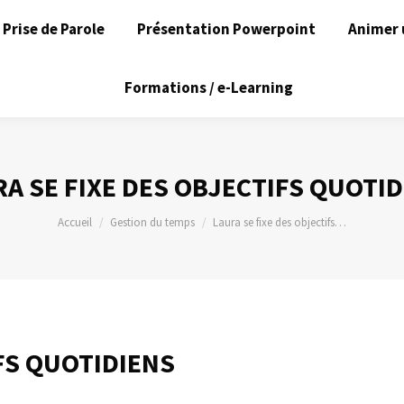
Prise de Parole
Présentation Powerpoint
Animer 
Formations / e-Learning
A SE FIXE DES OBJECTIFS QUOTI
Vous êtes ici :
Accueil
Gestion du temps
Laura se fixe des objectifs…
FS QUOTIDIENS