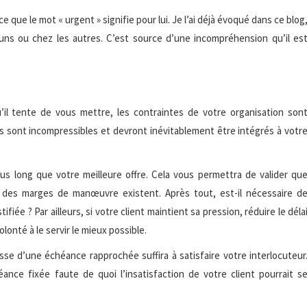
ue le mot « urgent » signifie pour lui. Je l’ai déjà évoqué dans ce blog
uns ou chez les autres. C’est source d’une incompréhension qu’il es
u’il tente de vous mettre, les contraintes de votre organisation son
ns sont incompressibles et devront inévitablement être intégrés à votr
us long que votre meilleure offre. Cela vous permettra de valider qu
si des marges de manœuvre existent. Après tout, est-il nécessaire d
ifiée ? Par ailleurs, si votre client maintient sa pression, réduire le déla
onté à le servir le mieux possible.
se d’une échéance rapprochée suffira à satisfaire votre interlocuteur
ance fixée faute de quoi l’insatisfaction de votre client pourrait s