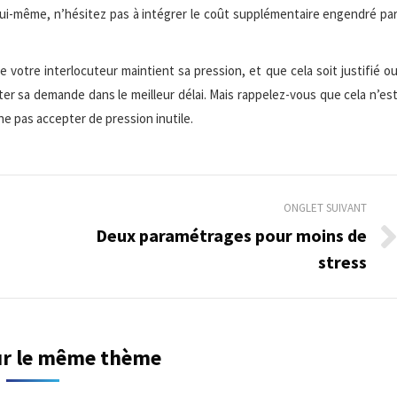
t lui-même, n’hésitez pas à intégrer le coût supplémentaire engendré pa
 votre interlocuteur maintient sa pression, et que cela soit justifié o
iter sa demande dans le meilleur délai. Mais rappelez-vous que cela n’es
ne pas accepter de pression inutile.
ONGLET SUIVANT
Deux paramétrages pour moins de
Onglet
stress
suivant
sur le même thème