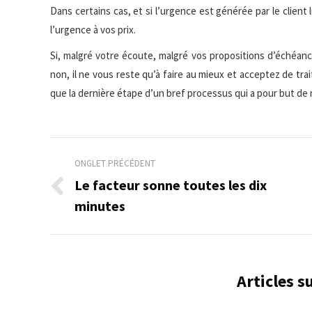
Dans certains cas, et si l’urgence est générée par le clien
l’urgence à vos prix.
Si, malgré votre écoute, malgré vos propositions d’échéance
non, il ne vous reste qu’à faire au mieux et acceptez de tra
que la dernière étape d’un bref processus qui a pour but de 
Navigation
ONGLET PRÉCÉDENT
de
Le facteur sonne toutes les dix
Onglet
minutes
commentaire
précédent
Articles 