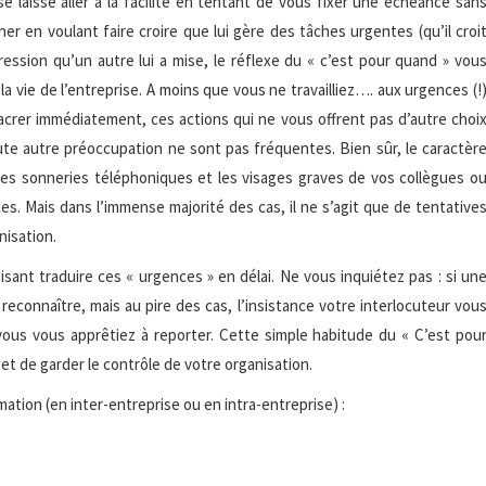
e laisse aller à la facilité en tentant de vous fixer une échéance san
ner en voulant faire croire que lui gère des tâches urgentes (qu’il croi
ession qu’un autre lui a mise, le réflexe du « c’est pour quand » vou
a vie de l’entreprise. A moins que vous ne travailliez…. aux urgences (!
acrer immédiatement, ces actions qui ne vous offrent pas d’autre choi
ute autre préoccupation ne sont pas fréquentes. Bien sûr, le caractèr
antes sonneries téléphoniques et les visages graves de vos collègues o
s. Mais dans l’immense majorité des cas, il ne s’agit que de tentative
nisation.
sant traduire ces « urgences » en délai. Ne vous inquiétez pas : si un
reconnaître, mais au pire des cas, l’insistance votre interlocuteur vou
ous vous apprêtiez à reporter. Cette simple habitude du « C’est pou
t de garder le contrôle de votre organisation.
ation (en inter-entreprise ou en intra-entreprise) :