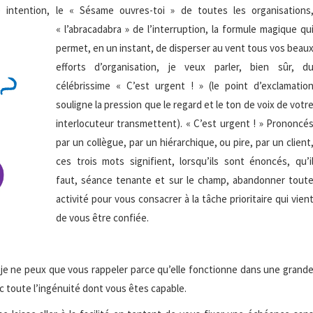
re intention, le « Sésame ouvres-toi » de toutes le
s organisations
« l’abracadabra » de l’interruption, la formule magique qu
permet, en un instant, de disperser au vent tous vos beau
efforts d’organisation, je veux parler, bien sûr, d
célébrissime « C’est urgent ! » (le point d’exclamatio
souligne la pression que le regard et le ton de voix de votr
interlocuteur transmettent). « C’est urgent ! » Prononcé
par un collègue, par un hiérarchique, ou pire, par un client
ces trois mots signifient, lorsqu’ils sont énoncés, qu’i
faut, séance tenante et sur le champ, abandonner tout
activité pour vous consacrer à la tâche prioritaire qui vien
de vous être confiée.
 je ne peux que vous rappeler parce qu’elle fonctionne dans une grand
ec toute l’ingénuité dont vous êtes capable.