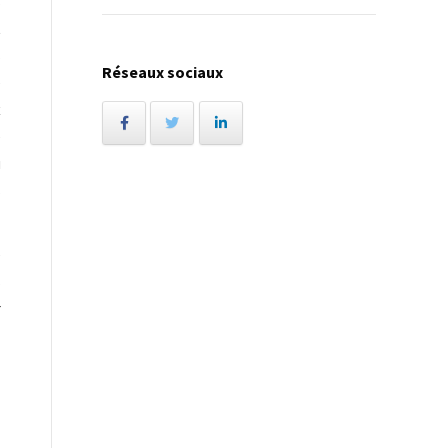
s
t
s
Réseaux sociaux
)
x
e
u
s
e
s
r