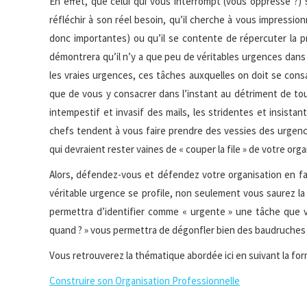
En effet, que celui qui vous interrompt (vous oppresse ?) s
réfléchir à son réel besoin, qu’il cherche à vous impression
donc importantes) ou qu’il se contente de répercuter la pr
démontrera qu’il n’y a que peu de véritables urgences dans l
les vraies urgences, ces tâches auxquelles on doit se cons
que de vous y consacrer dans l’instant au détriment de to
intempestif et invasif des mails, les stridentes et insist
chefs tendent à vous faire prendre des vessies des urgence
qui devraient rester vaines de « couper la file » de votre orga
Alors, défendez-vous et défendez votre organisation en fai
véritable urgence se profile, non seulement vous saurez la 
permettra d’identifier comme « urgente » une tâche que v
quand ? » vous permettra de dégonfler bien des baudruches e
Vous retrouverez la thématique abordée ici en suivant la form
Construire son Organisation Professionnelle