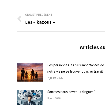
Navigation
ONGLET PRÉCÉDENT
de
Les « kazous »
Onglet
précédent
commentaire
Articles 
Les personnes les plus importantes de
notre vie ne se trouvent pas au travail
7 juillet 2026
Sommes nous devenus dingues ?
8 juin 2026