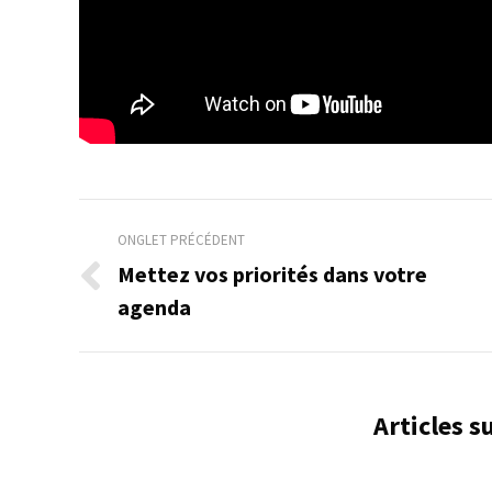
Navigation
ONGLET PRÉCÉDENT
de
Mettez vos priorités dans votre
Onglet
agenda
commentaire
précédent
Articles 