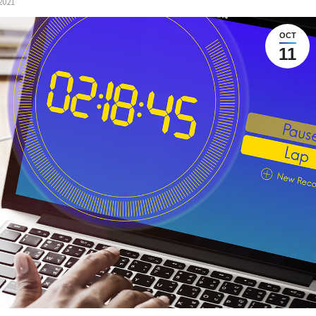
2021
OCT
11