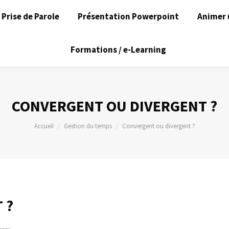
Prise de Parole
Présentation Powerpoint
Animer 
Formations / e-Learning
CONVERGENT OU DIVERGENT ?
Vous êtes ici :
Accueil
Gestion du temps
Convergent ou divergent ?
 ?