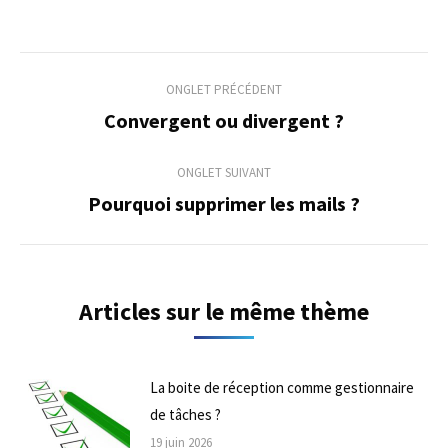
Navigation
ONGLET PRÉCÉDENT
de
Convergent ou divergent ?
Onglet
précédent
commentaire
ONGLET SUIVANT
Pourquoi supprimer les mails ?
Onglet
suivant
Articles sur le même thème
La boite de réception comme gestionnaire
de tâches ?
19 juin 2026