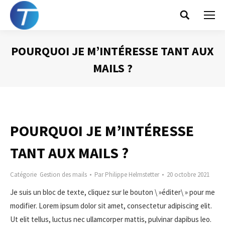
Search:
POURQUOI JE M’INTÉRESSE TANT AUX
MAILS ?
Vous êtes ici :
POURQUOI JE M’INTÉRESSE
TANT AUX MAILS ?
Catégorie
Gestion des mails
Par
Philippe Helmstetter
20 octobre 2021
Je suis un bloc de texte, cliquez sur le bouton \ »éditer\ » pour me
modifier. Lorem ipsum dolor sit amet, consectetur adipiscing elit.
Ut elit tellus, luctus nec ullamcorper mattis, pulvinar dapibus leo.