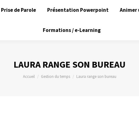
Prise de Parole
Présentation Powerpoint
Animer 
Formations / e-Learning
LAURA RANGE SON BUREAU
Vous êtes ici :
Accueil
Gestion du temps
Laura range son bureau