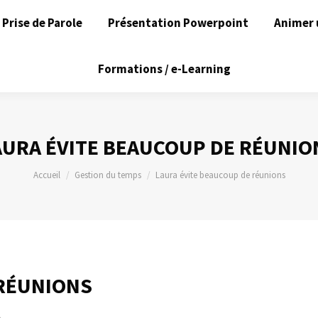
Prise de Parole
Présentation Powerpoint
Animer 
Formations / e-Learning
AURA ÉVITE BEAUCOUP DE RÉUNIO
Vous êtes ici :
Accueil
Gestion du temps
Laura évite beaucoup de réunions
 RÉUNIONS