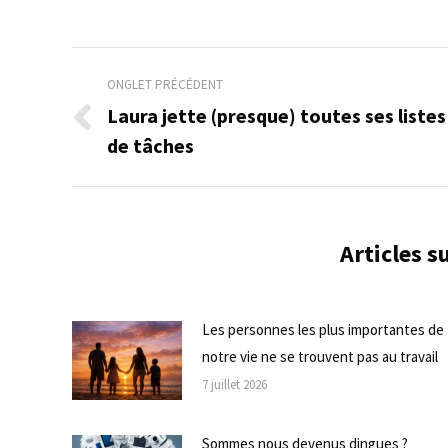
Navigation
ONGLET PRÉCÉDENT
de
Laura jette (presque) toutes ses listes
Onglet
de tâches
commentaire
précédent
Articles 
Les personnes les plus importantes de
notre vie ne se trouvent pas au travail
7 juillet 2026
Sommes nous devenus dingues ?