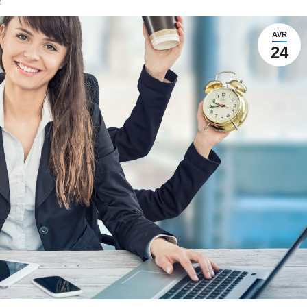
2
AVR
24