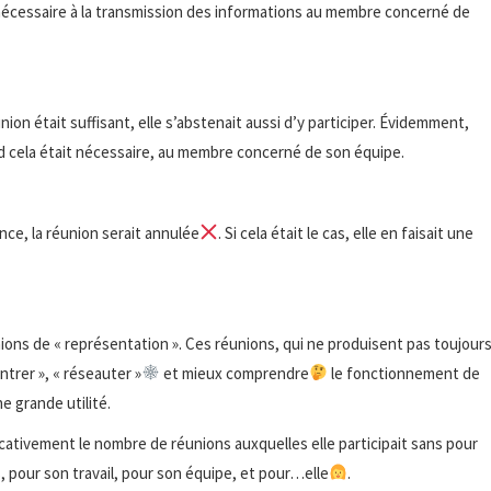
 nécessaire à la transmission des informations au membre concerné de
nion était suffisant, elle s’abstenait aussi d’y participer. Évidemment,
 cela était nécessaire, au membre concerné de son équipe.
nce, la réunion serait annulée
. Si cela était le cas, elle en faisait une
nions de « représentation ». Ces réunions, qui ne produisent pas toujour
ntrer », « réseauter »
et mieux comprendre
le fonctionnement de
ne grande utilité.
icativement le nombre de réunions auxquelles elle participait sans pour
ps, pour son travail, pour son équipe, et pour…elle
.