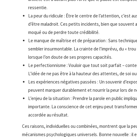
ressentie.
La peur du ridicule : Être le centre de l’attention, c’est 
d’être maladroit. Ces petits incidents, bien que souvent a
moqué ou de perdre toute crédibilité.
Le manque de maîtrise et de préparation : Sans techniqu
sembler insurmontable. La crainte de l’imprévu, du « trou
lorsque l’on doute de ses propres capacités.
Le perfectionnisme : Vouloir que tout soit parfait – cont
L’idée de ne pas être à la hauteur des attentes, de soi ou
Les expériences négatives passées : Un souvenir d’exposé
peuvent marquer durablement et nourrir la peur lors de n
L’enjeu de la situation : Prendre la parole en public imp
importante. La conscience de cet enjeu peut transformer 
accordée au résultat.
Ces raisons, individuelles ou combinées, montrent que la peur
mécanismes psychologiques universels. Bonne nouvelle : il e