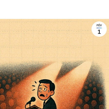
FÉV
1