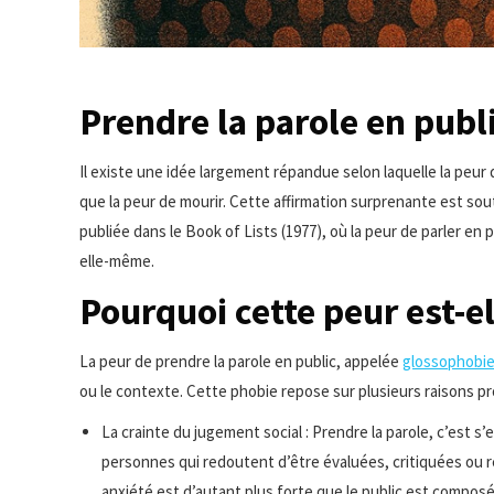
Prendre la parole en publi
Il existe une idée largement répandue selon laquelle la peur
que la peur de mourir. Cette affirmation surprenante est so
publiée dans le Book of Lists (1977), où la peur de parler en 
elle-même.
Pourquoi cette peur est-el
La peur de prendre la parole en public, appelée
glossophobi
ou le contexte. Cette phobie repose sur plusieurs raisons p
La crainte du jugement social : Prendre la parole, c’est 
personnes qui redoutent d’être évaluées, critiquées ou re
anxiété est d’autant plus forte que le public est compos