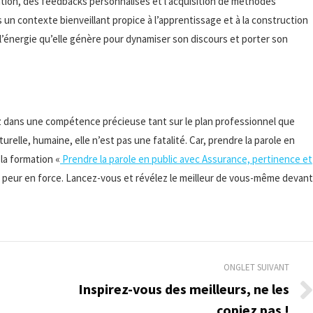
tion, des feedbacks personnalisés et l’acquisition de méthodes
un contexte bienveillant propice à l’apprentissage et à la construction
ser l’énergie qu’elle génère pour dynamiser son discours et porter son
sez dans une compétence précieuse tant sur le plan professionnel que
turelle, humaine, elle n’est pas une fatalité. Car, prendre la parole en
 la formation «
Prendre la parole en public avec Assurance, pertinence et
peur en force. Lancez-vous et révélez le meilleur de vous-même devant
ONGLET SUIVANT
Inspirez-vous des meilleurs, ne les
Onglet
copiez pas !