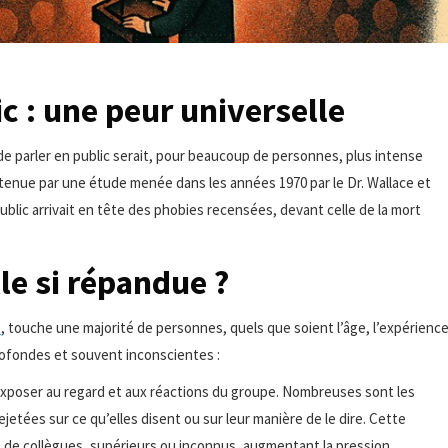
c : une peur universelle
 de parler en public serait, pour beaucoup de personnes, plus intense
utenue par une étude menée dans les années 1970 par le Dr. Wallace et
public arrivait en tête des phobies recensées, devant celle de la mort
le si répandue ?
e
, touche une majorité de personnes, quels que soient l’âge, l’expérienc
rofondes et souvent inconscientes :
s’exposer au regard et aux réactions du groupe. Nombreuses sont les
jetées sur ce qu’elles disent ou sur leur manière de le dire. Cette
é de collègues, supérieurs ou inconnus, augmentant la pression