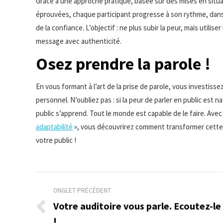
Grâce à une approche pratique, basée sur des mises en situa
éprouvées, chaque participant progresse à son rythme, dans 
de la confiance. L’objectif : ne plus subir la peur, mais utili
message avec authenticité.
Osez prendre la parole !
En vous formant à l’art de la prise de parole, vous investis
personnel. N’oubliez pas : si la peur de parler en public est na
public s’apprend. Tout le monde est capable de le faire. Avec
adaptabilité
», vous découvrirez comment transformer cette 
votre public !
Navigation
ONGLET PRÉCÉDENT
de
Votre auditoire vous parle. Ecoutez-le
Onglet
!