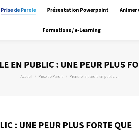
Prise de Parole
Présentation Powerpoint
Animer 
Formations / e-Learning
E EN PUBLIC : UNE PEUR PLUS F
Vous êtes ici :
Accueil
Prise de Parole
Prendre la parole en public…
LIC : UNE PEUR PLUS FORTE QUE