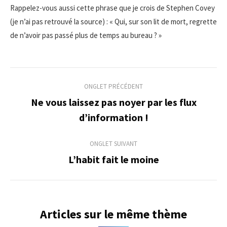
Rappelez-vous aussi cette phrase que je crois de Stephen Covey
(je n’ai pas retrouvé la source) : « Qui, sur son lit de mort, regrette
de n’avoir pas passé plus de temps au bureau ? »
Navigation
ONGLET PRÉCÉDENT
de
Ne vous laissez pas noyer par les flux
Onglet
d’information !
commentaire
précédent
ONGLET SUIVANT
L’habit fait le moine
Onglet
suivant
Articles sur le même thème